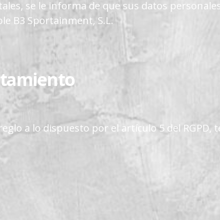
tales, se le informa de que sus datos personale
le B3 Sportainment, S.L.
ratamiento
glo a lo dispuesto por el artículo 5 del RGPD, 