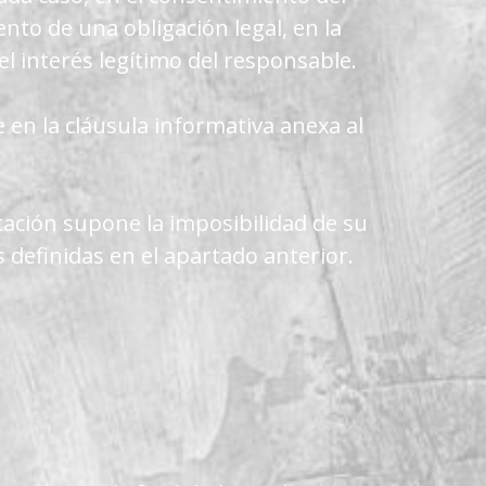
nto de una obligación legal, en la
l interés legítimo del responsable.
 en la cláusula informativa anexa al
tación supone la imposibilidad de su
 definidas en el apartado anterior.