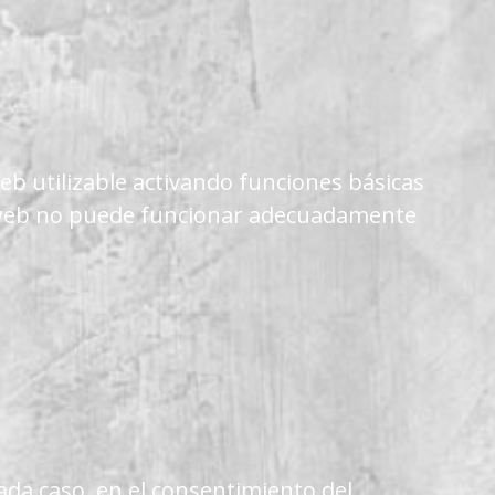
b utilizable activando funciones básicas
na web no puede funcionar adecuadamente
da caso, en el consentimiento del