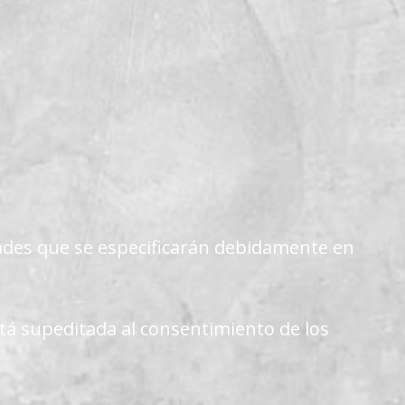
dades que se especificarán debidamente en
tá supeditada al consentimiento de los