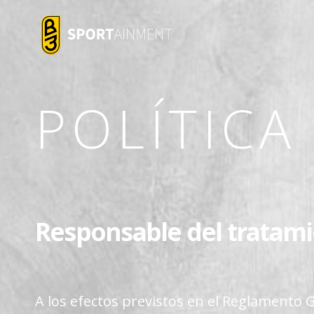
POLÍTICA
Responsable del tratam
A los efectos previstos en el Reglamento 