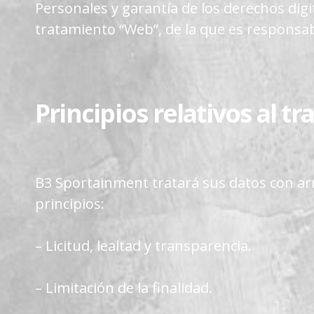
Personales y garantía de los derechos digi
tratamiento “Web”, de la que es responsab
Principios relativos al t
B3 Sportainment tratará sus datos con arre
principios:
– Licitud, lealtad y transparencia.
– Limitación de la finalidad.