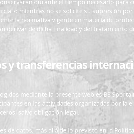
nservarán durante el tiempo necesario para cum
cial o mientras no se solicite su supresión por 
te la normativa vigente en materia de protecci
 derivar de dicha finalidad y del tratamiento de
os y transferencias internac
recogidos mediante la presente web es B3 Sport
icipantes en las actividades organizadas por la 
ceros, salvo obligación legal.
 de datos, más allá de lo previsto en la Política