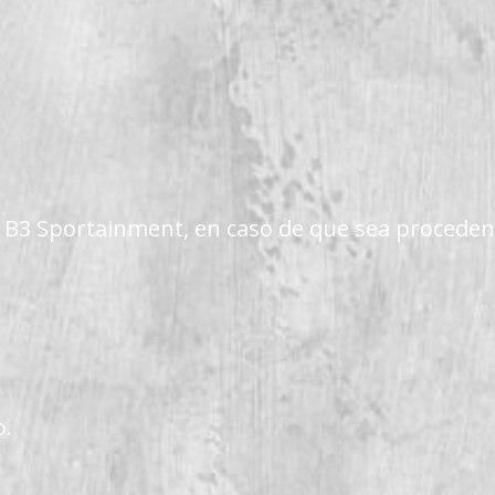
o
te B3 Sportainment, en caso de que sea proceden
o.