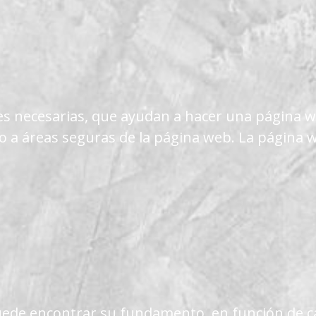
s necesarias, que ayudan a hacer una página we
eso a áreas seguras de la página web. La pági
uede encontrar su fundamento, en función de ca